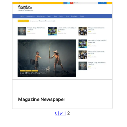
Magazine Newspaper
이전
1
2