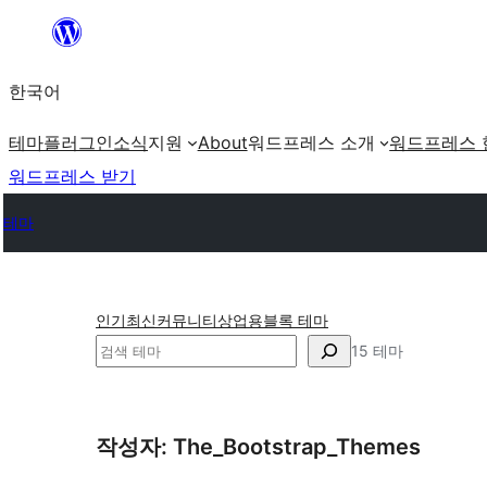
콘
텐
한국어
츠
로
테마
플러그인
소식
지원
About
워드프레스 소개
워드프레스 
바
워드프레스 받기
로
테마
가
기
인기
최신
커뮤니티
상업용
블록 테마
검
15 테마
색
작성자: The_Bootstrap_Themes