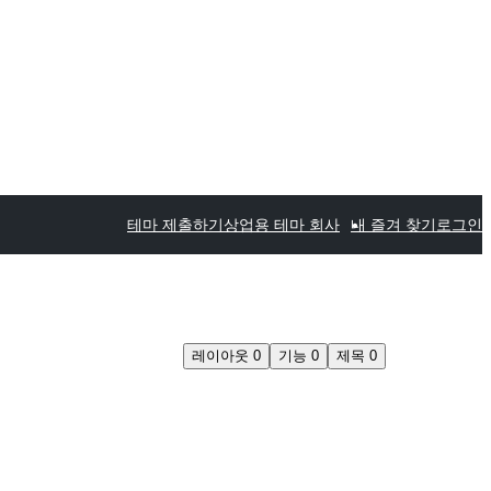
테마 제출하기
상업용 테마 회사
내 즐겨 찾기
로그인
레이아웃
0
기능
0
제목
0