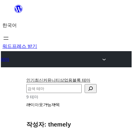
콘
텐
한국어
츠
로
바
워드프레스 받기
로
테마
가
기
인기
최신
커뮤니티
상업용
블록 테마
검
색
9 테마
레이아웃
기능
제목
작성자: themely