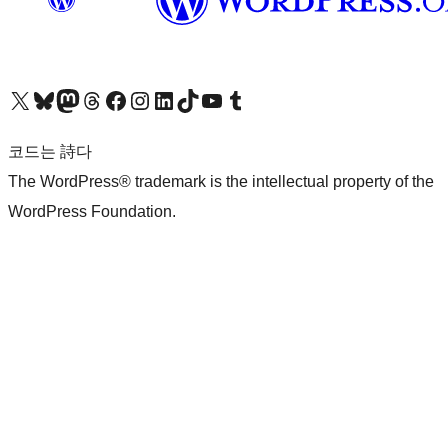
X(이전 트위터) 계정 방문하기
블루스카이 계정 방문하기
마스토돈 계정 방문하기
스레드 계정 방문하기
페이스북 페이지 방문하기
인스타그램 계정 방문하기
LinkedIn 계정 방문하기
틱톡 계정 방문하기
유튜브 채널 방문하기
텀블러 계정 방문하기
코드는 詩다
The WordPress® trademark is the intellectual property of the
WordPress Foundation.