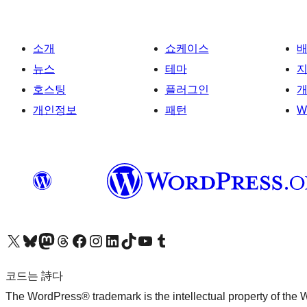
소개
쇼케이스
뉴스
테마
호스팅
플러그인
개
개인정보
패턴
W
X(이전 트위터) 계정 방문하기
블루스카이 계정 방문하기
마스토돈 계정 방문하기
스레드 계정 방문하기
페이스북 페이지 방문하기
인스타그램 계정 방문하기
LinkedIn 계정 방문하기
틱톡 계정 방문하기
유튜브 채널 방문하기
텀블러 계정 방문하기
코드는 詩다
The WordPress® trademark is the intellectual property of the