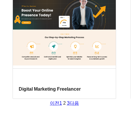
Digital Marketing Freelancer
이전
1
2
3
다음