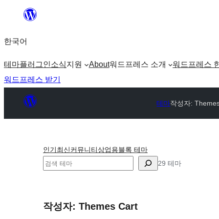
콘
텐
한국어
츠
로
테마
플러그인
소식
지원
About
워드프레스 소개
워드프레스 
바
워드프레스 받기
로
가
테마
작성자: Themes
기
인기
최신
커뮤니티
상업용
블록 테마
검
29 테마
색
작성자: Themes Cart