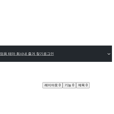
업용 테마 회사
내 즐겨 찾기
로그인
레이아웃
0
기능
0
제목
0