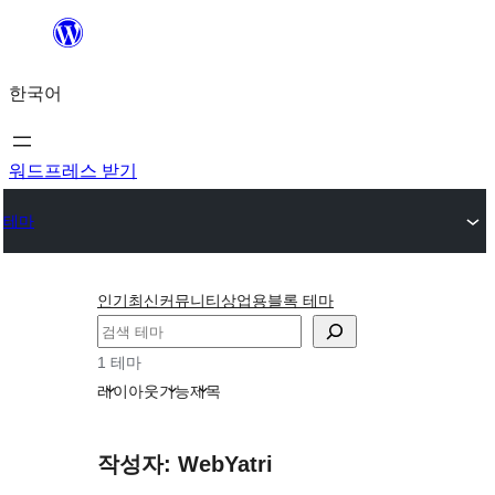
콘
텐
한국어
츠
로
바
워드프레스 받기
로
테마
가
기
인기
최신
커뮤니티
상업용
블록 테마
검
색
1 테마
레이아웃
기능
제목
작성자: WebYatri