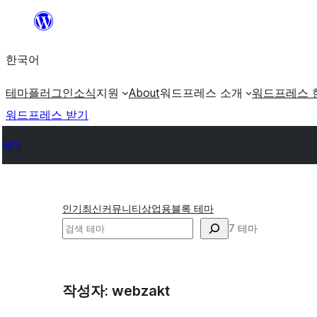
콘
텐
한국어
츠
로
테마
플러그인
소식
지원
About
워드프레스 소개
워드프레스 
바
워드프레스 받기
로
테마
가
기
인기
최신
커뮤니티
상업용
블록 테마
검
7 테마
색
작성자: webzakt