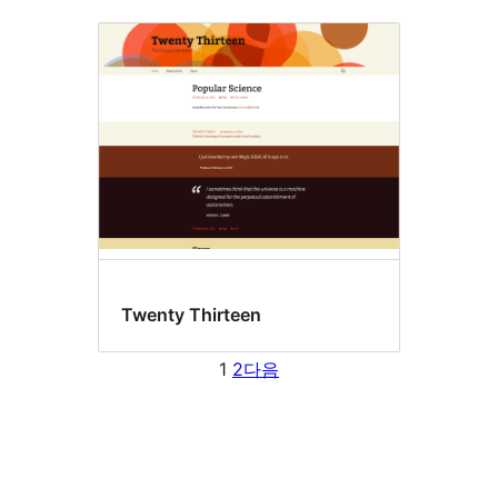
Twenty Thirteen
1
2
다음