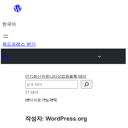
콘
텐
한국어
츠
로
바
워드프레스 받기
로
테마
가
기
인기
최신
커뮤니티
상업용
블록 테마
검
색
21 테마
레이아웃
기능
제목
작성자: WordPress.org