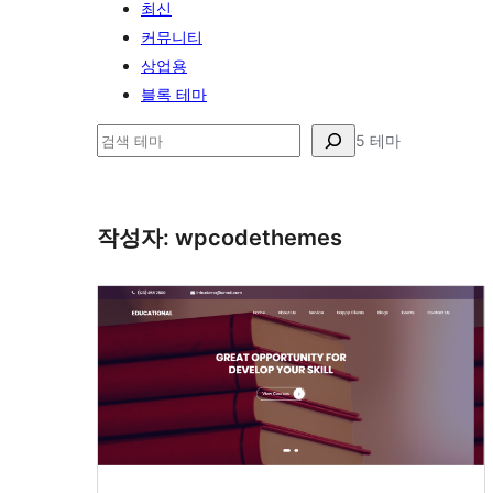
최신
커뮤니티
상업용
블록 테마
검
5 테마
색
작성자: wpcodethemes