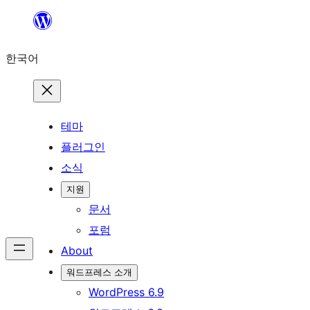
콘
텐
한국어
츠
로
바
로
테마
가
플러그인
기
소식
지원
문서
포럼
About
워드프레스 소개
WordPress 6.9