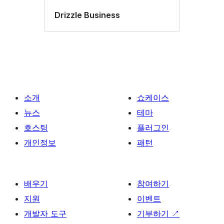
Drizzle Business
소개
쇼케이스
뉴스
테마
호스팅
플러그인
개인정보
패턴
배우기
참여하기
지원
이벤트
개발자 도구
기부하기
↗