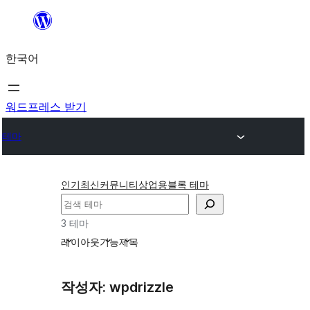
콘
텐
한국어
츠
로
바
워드프레스 받기
로
테마
가
기
인기
최신
커뮤니티
상업용
블록 테마
검
색
3 테마
레이아웃
기능
제목
작성자: wpdrizzle