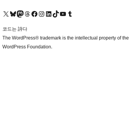
X(이전 트위터) 계정 방문하기
블루스카이 계정 방문하기
마스토돈 계정 방문하기
스레드 계정 방문하기
페이스북 페이지 방문하기
인스타그램 계정 방문하기
LinkedIn 계정 방문하기
틱톡 계정 방문하기
유튜브 채널 방문하기
텀블러 계정 방문하기
코드는 詩다
The WordPress® trademark is the intellectual property of the
WordPress Foundation.