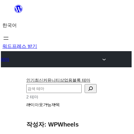
콘
텐
한국어
츠
로
바
워드프레스 받기
로
테마
가
기
인기
최신
커뮤니티
상업용
블록 테마
검
색
2 테마
레이아웃
기능
제목
작성자: WPWheels