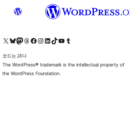
X(이전 트위터) 계정 방문하기
블루스카이 계정 방문하기
마스토돈 계정 방문하기
스레드 계정 방문하기
페이스북 페이지 방문하기
인스타그램 계정 방문하기
LinkedIn 계정 방문하기
틱톡 계정 방문하기
유튜브 채널 방문하기
텀블러 계정 방문하기
코드는 詩다
The WordPress® trademark is the intellectual property of
the WordPress Foundation.