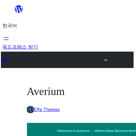
콘
텐
한국어
츠
로
바
워드프레스 받기
로
테마
가
기
Averium
Effe Themes