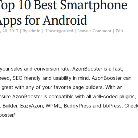
your sales and conversion rate. AzonBooster is a fast,
speed, SEO friendly, and usability in mind. AzonBooster can
great with any of your favorite page builders. With an
ure AzonBooster is compatible with all well-coded plugins,
ink Builder, EazyAzon, WPML, BuddyPress and bbPress. Chec
ooster/