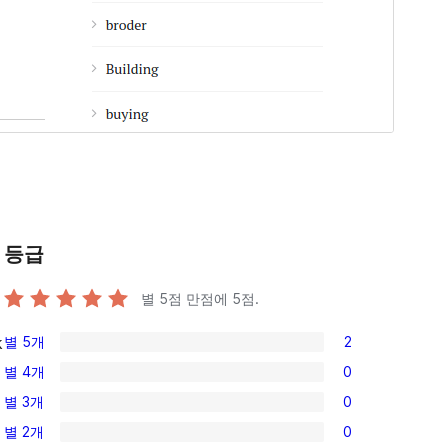
등급
별 5점 만점에
5
점.
별 5개
2
k
2/5-
별 4개
0
별
0/4-
별 3개
0
점
별
0/3-
후
별 2개
0
점
별
0/2-