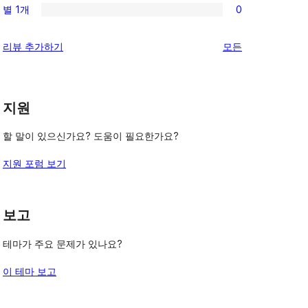
기
후
별 1개
0
점
별
0/1-
기
후
점
별
리
리뷰 추가하기
모든
기
후
점
뷰
기
후
보
기
기
지원
할 말이 있으신가요? 도움이 필요한가요?
지원 포럼 보기
보고
테마가 주요 문제가 있나요?
이 테마 보고