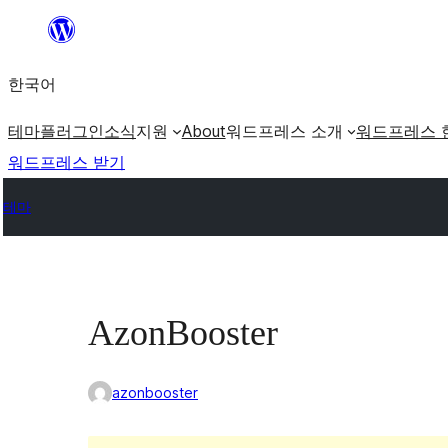
콘
텐
한국어
츠
로
테마
플러그인
소식
지원
About
워드프레스 소개
워드프레스 
바
워드프레스 받기
로
테마
가
기
AzonBooster
azonbooster