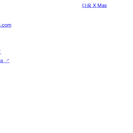
다음
X Mas
s.com
↗
ss
↗