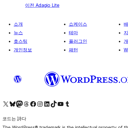
이전
Adagio Lite
소개
쇼케이스
뉴스
테마
호스팅
플러그인
개
개인정보
패턴
W
X(이전 트위터) 계정 방문하기
블루스카이 계정 방문하기
마스토돈 계정 방문하기
스레드 계정 방문하기
페이스북 페이지 방문하기
인스타그램 계정 방문하기
LinkedIn 계정 방문하기
틱톡 계정 방문하기
유튜브 채널 방문하기
텀블러 계정 방문하기
코드는 詩다
The WordPress® trademark is the intellectual property of 