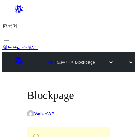
콘
텐
한국어
츠
로
바
워드프레스 받기
로
테마
모든 테마
Blockpage
가
기
Blockpage
WalkerWP