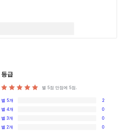
등급
별 5점 만점에
5
점.
별 5개
2
2/5-
별 4개
0
별
0/4-
별 3개
0
점
별
0/3-
후
별 2개
0
점
별
0/2-