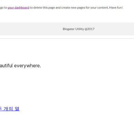
autiful everywhere.
두 개의 열