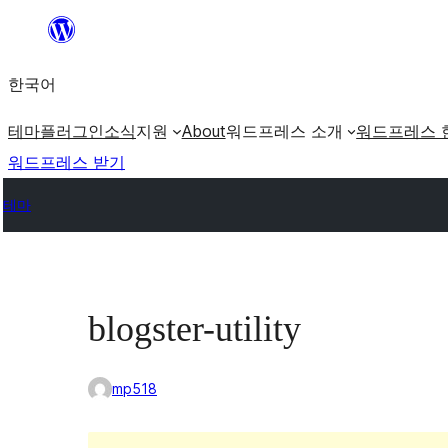
콘
텐
한국어
츠
로
테마
플러그인
소식
지원
About
워드프레스 소개
워드프레스 
바
워드프레스 받기
로
테마
가
기
blogster-utility
mp518