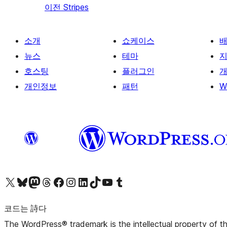
이전
Stripes
소개
쇼케이스
뉴스
테마
호스팅
플러그인
개
개인정보
패턴
W
X(이전 트위터) 계정 방문하기
블루스카이 계정 방문하기
마스토돈 계정 방문하기
스레드 계정 방문하기
페이스북 페이지 방문하기
인스타그램 계정 방문하기
LinkedIn 계정 방문하기
틱톡 계정 방문하기
유튜브 채널 방문하기
텀블러 계정 방문하기
코드는 詩다
The WordPress® trademark is the intellectual property of 