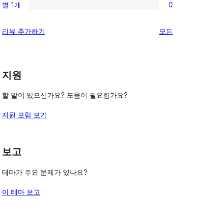
기
후
별 1개
0
점
별
0/1-
기
후
점
별
리
리뷰 추가하기
모든
기
후
점
뷰
기
후
보
기
기
지원
할 말이 있으신가요? 도움이 필요한가요?
지원 포럼 보기
보고
테마가 주요 문제가 있나요?
이 테마 보고