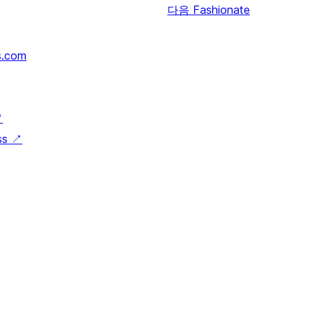
다음
Fashionate
s.com
↗
ss
↗