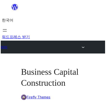
콘
텐
한국어
츠
로
바
워드프레스 받기
로
테마
가
기
Business Capital
Construction
Firefly Themes