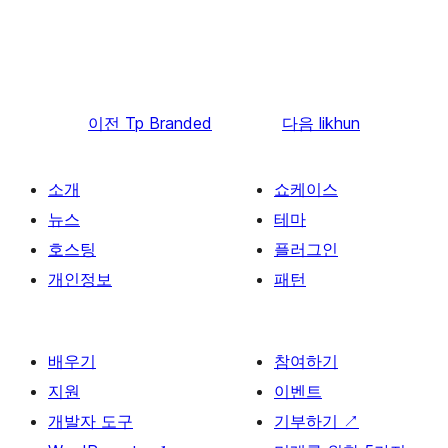
이전
Tp Branded
다음
likhun
소개
쇼케이스
뉴스
테마
호스팅
플러그인
개인정보
패턴
배우기
참여하기
지원
이벤트
개발자 도구
기부하기
↗