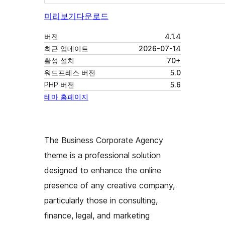
미리보기
다운로드
버전
4.1.4
최근 업데이트
2026-07-14
활성 설치
70+
워드프레스 버전
5.0
PHP 버전
5.6
테마 홈페이지
The Business Corporate Agency
theme is a professional solution
designed to enhance the online
presence of any creative company,
particularly those in consulting,
finance, legal, and marketing