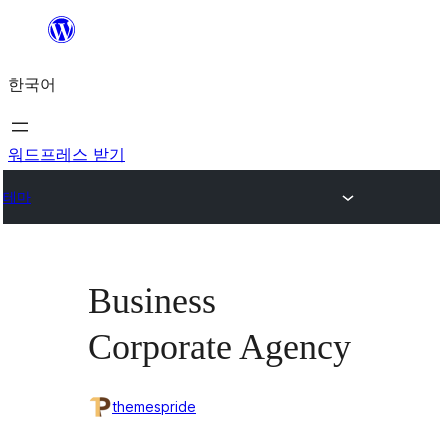
콘
텐
한국어
츠
로
바
워드프레스 받기
로
테마
가
기
Business
Corporate Agency
themespride