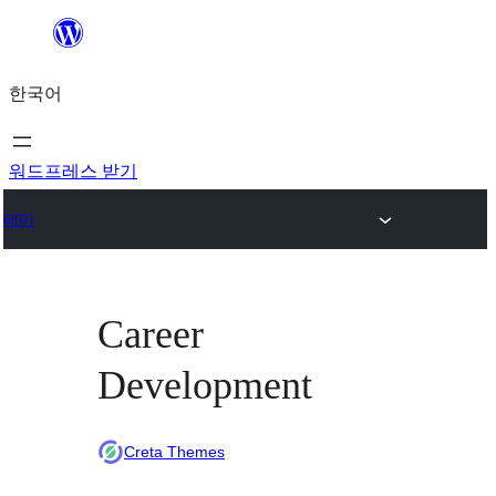
콘
텐
한국어
츠
로
바
워드프레스 받기
로
테마
가
기
Career
Development
Creta Themes