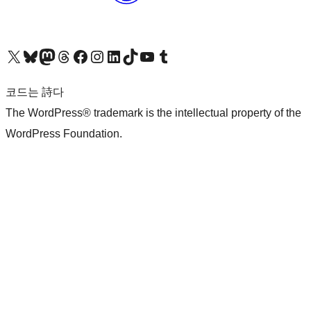
X(이전 트위터) 계정 방문하기
블루스카이 계정 방문하기
마스토돈 계정 방문하기
스레드 계정 방문하기
페이스북 페이지 방문하기
인스타그램 계정 방문하기
LinkedIn 계정 방문하기
틱톡 계정 방문하기
유튜브 채널 방문하기
텀블러 계정 방문하기
코드는 詩다
The WordPress® trademark is the intellectual property of the
WordPress Foundation.