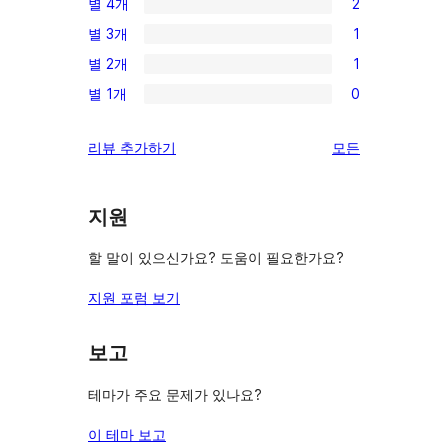
별 4개
2
별
2/4-
별 3개
1
점
별
1/3-
후
별 2개
1
점
별
1/2-
기
후
별 1개
0
점
별
0/1-
기
후
점
별
리
리뷰 추가하기
모든
기
후
점
뷰
기
후
보
기
지원
기
할 말이 있으신가요? 도움이 필요한가요?
지원 포럼 보기
보고
테마가 주요 문제가 있나요?
이 테마 보고