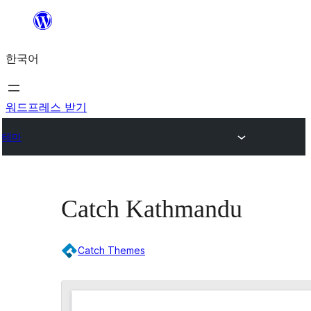
콘
텐
한국어
츠
로
바
워드프레스 받기
로
테마
가
기
Catch Kathmandu
Catch Themes