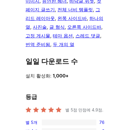
이미지
, 
유연한 헤더
, 
바닥글 위젯
, 
첫
페이지 글쓰기
, 
전체 너비 템플릿
, 
그
리드 레이아웃
, 
왼쪽 사이드바
, 
하나의
열
, 
사진술
, 
글 형식
, 
오른쪽 사이드바
, 
고정 게시물
, 
테마 옵션
, 
스레드 댓글
, 
번역 준비됨
, 
두 개의 열
일일 다운로드 수
설치 활성화:
1,000+
등급
별 5점 만점에
4.9
점.
별 5개
76
76/5-