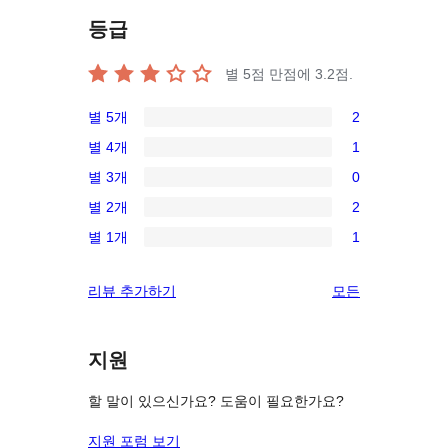
등급
별 5점 만점에
3.2
점.
별 5개
2
2/5-
별 4개
1
별
1/4-
별 3개
0
점
별
0/3-
후
별 2개
2
점
별
2/2-
기
후
별 1개
1
점
별
1/1-
기
후
점
별
리
리뷰 추가하기
모든
기
후
점
뷰
기
후
보
기
지원
기
할 말이 있으신가요? 도움이 필요한가요?
지원 포럼 보기