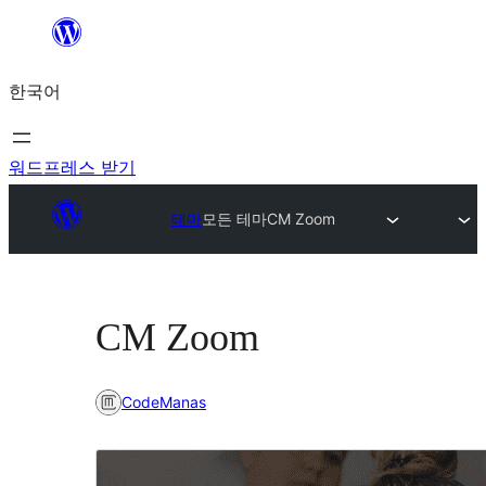
콘
텐
한국어
츠
로
바
워드프레스 받기
로
테마
모든 테마
CM Zoom
가
기
CM Zoom
CodeManas