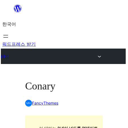
콘
텐
한국어
츠
로
바
워드프레스 받기
로
테마
가
기
Conary
FancyThemes