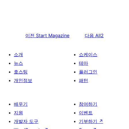
이전
Start Magazine
다음
All2
소개
쇼케이스
뉴스
테마
호스팅
플러그인
개인정보
패턴
배우기
참여하기
지원
이벤트
개발자 도구
기부하기
↗