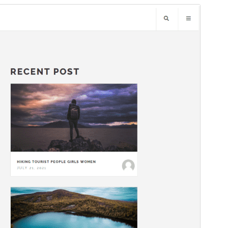
미리보기
다운로드
버전
1.0.11
최근 업데이트
2025-01-26
활성 설치
100+
PHP 버전
7.0
테마 홈페이지