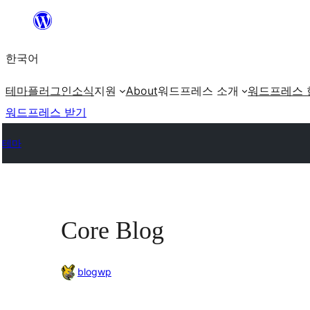
콘
텐
한국어
츠
로
테마
플러그인
소식
지원
About
워드프레스 소개
워드프레스 
바
워드프레스 받기
로
테마
가
기
Core Blog
blogwp