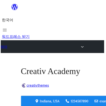
콘
텐
한국어
츠
로
바
워드프레스 받기
로
테마
가
기
Creativ Academy
creativthemes