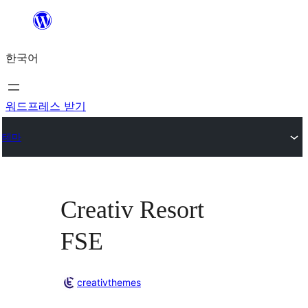
콘
텐
한국어
츠
로
바
워드프레스 받기
로
테마
가
기
Creativ Resort
FSE
creativthemes