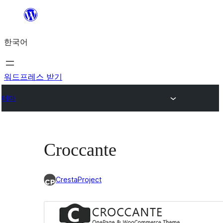
콘
텐
한국어
츠
로
바
워드프레스 받기
로
테마
가
기
Croccante
CrestaProject