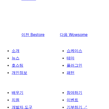
이전
Bestore
다음
Wowsome
소개
쇼케이스
뉴스
테마
호스팅
플러그인
개인정보
패턴
배우기
참여하기
지원
이벤트
개발자 도구
기부하기
↗