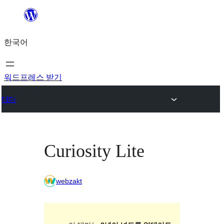
콘
텐
한국어
츠
로
바
워드프레스 받기
로
테마
가
기
Curiosity Lite
webzakt