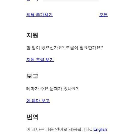
별
0/1-
기
후
점
별
리
리뷰 추가하기
모든
기
후
점
뷰
기
후
보
기
지원
기
할 말이 있으신가요? 도움이 필요한가요?
지원 포럼 보기
보고
테마가 주요 문제가 있나요?
이 테마 보고
번역
이 테마는 다음 언어로 제공됩니다.:
English