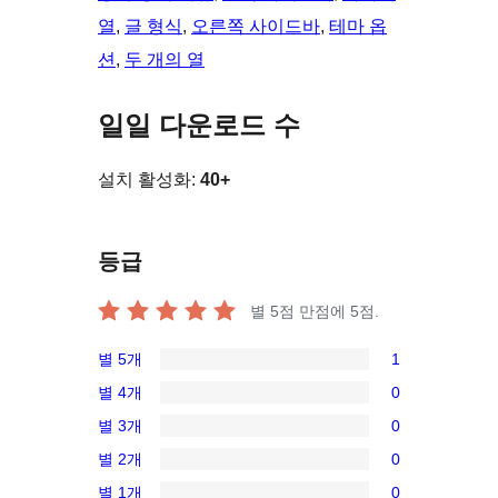
열
, 
글 형식
, 
오른쪽 사이드바
, 
테마 옵
션
, 
두 개의 열
일일 다운로드 수
설치 활성화:
40+
등급
별 5점 만점에
5
점.
별 5개
1
1/5-
별 4개
0
별
0/4-
별 3개
0
점
별
0/3-
후
별 2개
0
점
별
0/2-
기
후
별 1개
0
점