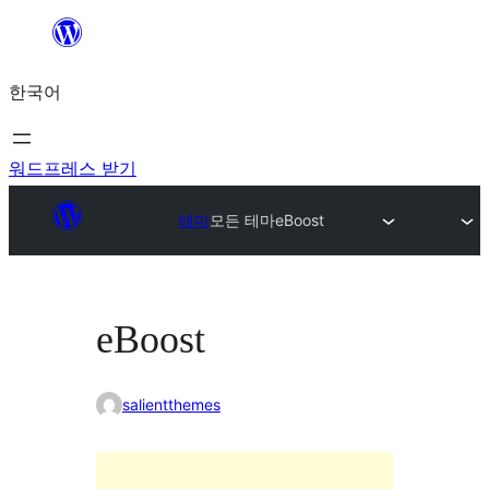
콘
텐
한국어
츠
로
바
워드프레스 받기
로
테마
모든 테마
eBoost
가
기
eBoost
salientthemes