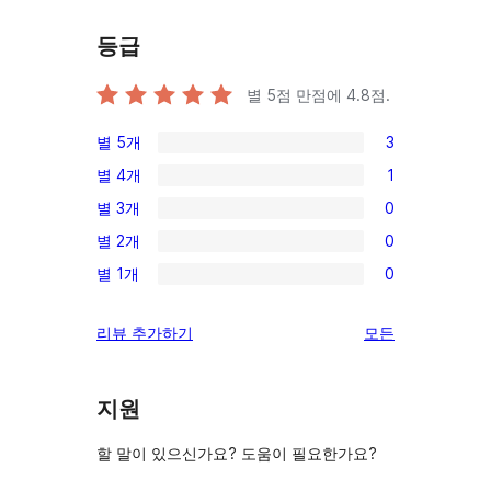
등급
별 5점 만점에
4.8
점.
별 5개
3
3/5-
별 4개
1
별
1/4-
별 3개
0
점
별
0/3-
후
별 2개
0
점
별
0/2-
기
후
별 1개
0
점
별
0/1-
기
후
점
별
리
리뷰 추가하기
모든
기
후
점
뷰
기
후
보
기
지원
기
할 말이 있으신가요? 도움이 필요한가요?