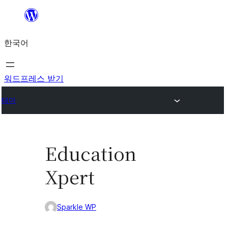
콘
텐
한국어
츠
로
바
워드프레스 받기
로
테마
가
기
Education
Xpert
Sparkle WP