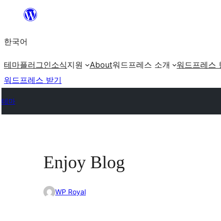
콘
텐
한국어
츠
로
테마
플러그인
소식
지원
About
워드프레스 소개
워드프레스 
바
워드프레스 받기
로
테마
가
기
Enjoy Blog
WP Royal