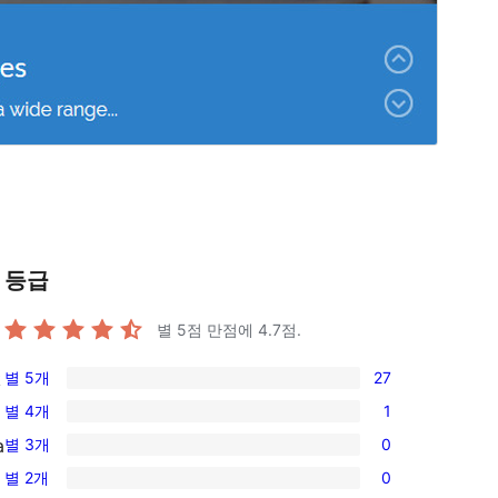
등급
별 5점 만점에
4.7
점.
별 5개
27
k
27/5-
별 4개
1
별
1/4-
별 3개
0
a
점
별
0/3-
후
별 2개
0
점
별
0/2-