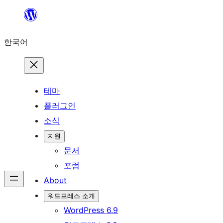
콘
텐
한국어
츠
로
바
로
테마
가
플러그인
기
소식
지원
문서
포럼
About
워드프레스 소개
WordPress 6.9