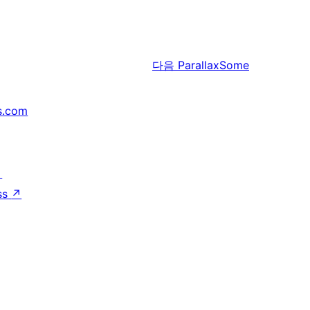
다음
ParallaxSome
s.com
↗
ss
↗