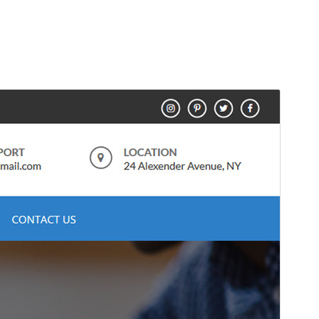
미리보기
다운로드
버전
1.3.6
최근 업데이트
2025-06-11
활성 설치
900+
워드프레스 버전
4.7
PHP 버전
5.6
테마 홈페이지