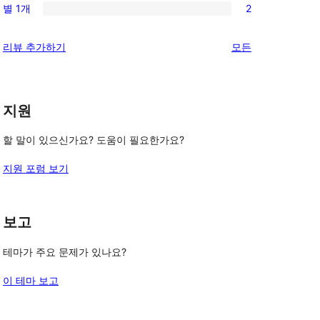
기
후
별 1개
2
점
별
2/1-
기
후
점
별
리
리뷰 추가하기
모든
기
후
점
뷰
기
후
보
기
기
지원
할 말이 있으신가요? 도움이 필요한가요?
지원 포럼 보기
보고
테마가 주요 문제가 있나요?
이 테마 보고