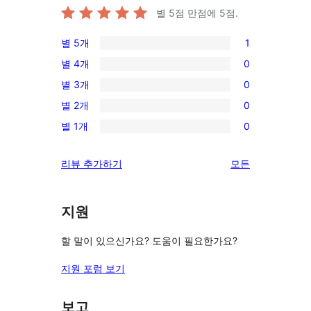
별 5점 만점에
5
점.
별 5개
1
1/5-
별 4개
0
별
0/4-
별 3개
0
점
별
0/3-
후
별 2개
0
점
별
0/2-
기
후
별 1개
0
점
별
0/1-
기
후
점
별
리
리뷰 추가하기
모든
기
후
점
뷰
기
후
보
기
지원
기
할 말이 있으신가요? 도움이 필요한가요?
지원 포럼 보기
보고