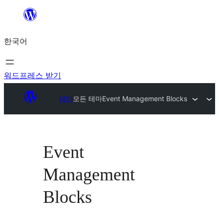
콘
텐
한국어
츠
로
바
워드프레스 받기
로
테마
모든 테마
Event Management Blocks
가
기
Event
Management
Blocks