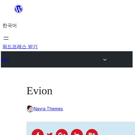
콘
텐
한국어
츠
로
바
워드프레스 받기
로
테마
가
기
Evion
Nayra Themes