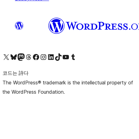
X(이전 트위터) 계정 방문하기
블루스카이 계정 방문하기
마스토돈 계정 방문하기
스레드 계정 방문하기
페이스북 페이지 방문하기
인스타그램 계정 방문하기
LinkedIn 계정 방문하기
틱톡 계정 방문하기
유튜브 채널 방문하기
텀블러 계정 방문하기
코드는 詩다
The WordPress® trademark is the intellectual property of
the WordPress Foundation.