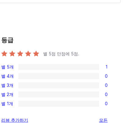
등급
별 5점 만점에
5
점.
별 5개
1
1/5-
별 4개
0
별
0/4-
별 3개
0
점
별
0/3-
후
별 2개
0
점
별
0/2-
기
후
별 1개
0
점
별
0/1-
기
후
점
별
리
리뷰 추가하기
모든
기
후
점
뷰
기
후
보