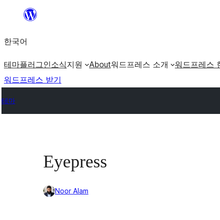
콘
텐
한국어
츠
로
테마
플러그인
소식
지원
About
워드프레스 소개
워드프레스 
바
워드프레스 받기
로
테마
가
기
Eyepress
Noor Alam