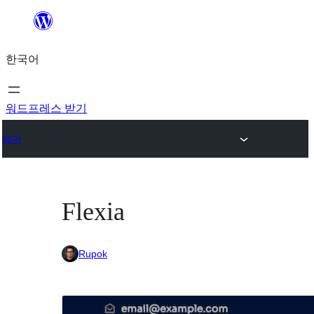
콘
텐
한국어
츠
로
바
워드프레스 받기
로
테마
가
기
Flexia
Rupok