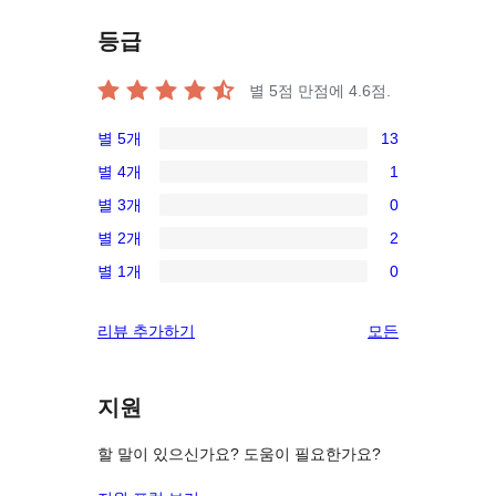
등급
별 5점 만점에
4.6
점.
별 5개
13
13/5-
별 4개
1
별
1/4-
별 3개
0
점
별
0/3-
후
별 2개
2
점
별
2/2-
기
후
별 1개
0
점
별
0/1-
기
후
점
별
리
리뷰 추가하기
모든
기
후
점
뷰
기
후
보
기
지원
기
할 말이 있으신가요? 도움이 필요한가요?