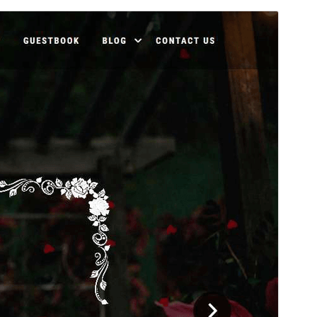
미리보기
다운로드
버전
1.1.5
최근 업데이트
2026-03-17
활성 설치
20+
워드프레스 버전
6.7
PHP 버전
7.2
테마 홈페이지