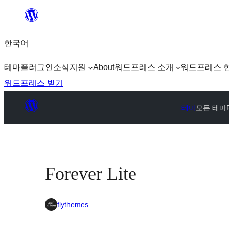
콘
텐
한국어
츠
로
테마
플러그인
소식
지원
About
워드프레스 소개
워드프레스 
바
워드프레스 받기
로
가
테마
모든 테마
기
Forever Lite
flythemes