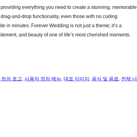
, providing everything you need to create a stunning, memorable
y drag-and-drop functionality, even those with no coding
e in minutes. Forever Wedding is not just a theme; it’s a
xcitement, and beauty of one of life’s most cherished moments.
 정의 로고
, 
사용자 정의 메뉴
, 
대표 이미지
, 
음식 및 음료
, 
전체 너