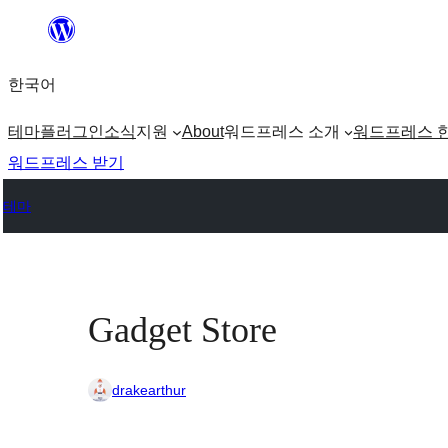
콘
텐
한국어
츠
로
테마
플러그인
소식
지원
About
워드프레스 소개
워드프레스 
바
워드프레스 받기
로
테마
가
기
Gadget Store
drakearthur