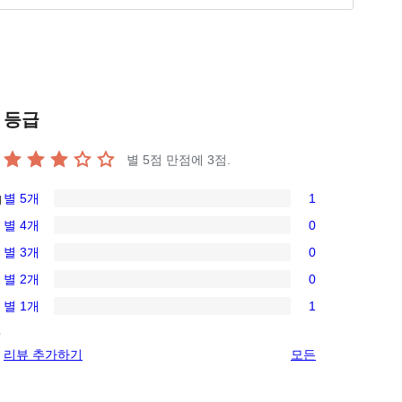
등급
n
별 5점 만점에
3
점.
별 5개
1
g
1/5-
별 4개
0
별
0/4-
별 3개
0
점
별
0/3-
후
별 2개
0
점
별
0/2-
기
후
별 1개
1
점
별
1/1-
기
후
e
점
별
리
리뷰 추가하기
모든
기
후
점
뷰
기
후
보