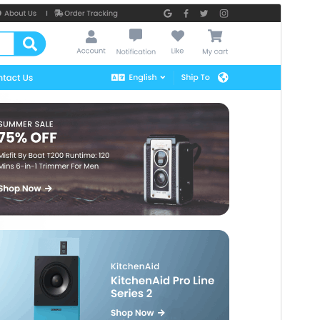
미리보기
다운로드
버전
12.1
최근 업데이트
2026-07-16
활성 설치
100+
PHP 버전
7.2
테마 홈페이지