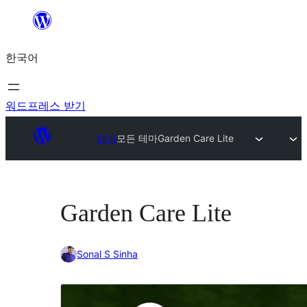
콘
텐
한국어
츠
로
바
워드프레스 받기
로
테마
모든 테마
Garden Care Lite
가
기
Garden Care Lite
Sonal S Sinha