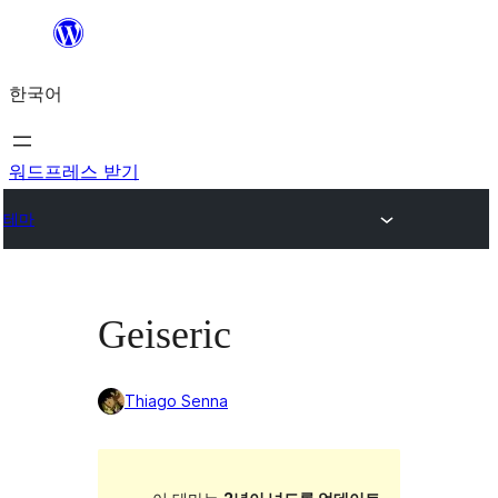
콘
텐
한국어
츠
로
바
워드프레스 받기
로
테마
가
기
Geiseric
Thiago Senna