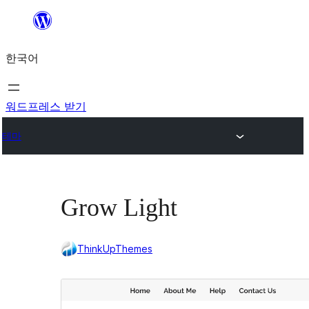
콘
텐
한국어
츠
로
바
워드프레스 받기
로
테마
가
기
Grow Light
ThinkUpThemes