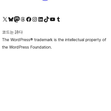
X(이전 트위터) 계정 방문하기
블루스카이 계정 방문하기
마스토돈 계정 방문하기
스레드 계정 방문하기
페이스북 페이지 방문하기
인스타그램 계정 방문하기
LinkedIn 계정 방문하기
틱톡 계정 방문하기
유튜브 채널 방문하기
텀블러 계정 방문하기
코드는 詩다
The WordPress® trademark is the intellectual property of
the WordPress Foundation.