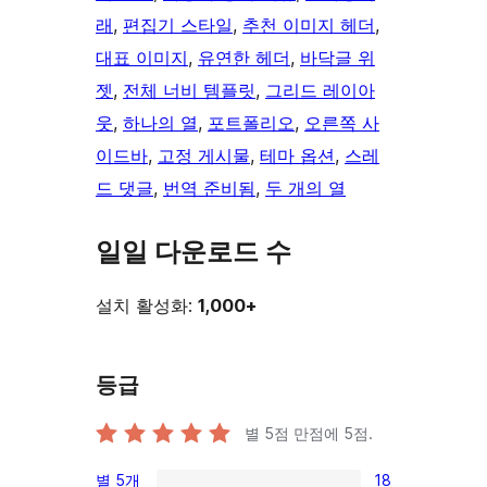
래
, 
편집기 스타일
, 
추천 이미지 헤더
, 
대표 이미지
, 
유연한 헤더
, 
바닥글 위
젯
, 
전체 너비 템플릿
, 
그리드 레이아
웃
, 
하나의 열
, 
포트폴리오
, 
오른쪽 사
이드바
, 
고정 게시물
, 
테마 옵션
, 
스레
드 댓글
, 
번역 준비됨
, 
두 개의 열
일일 다운로드 수
설치 활성화:
1,000+
등급
별 5점 만점에
5
점.
별 5개
18