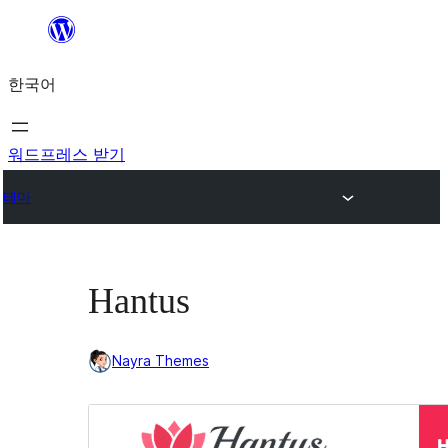
콘
텐
한국어
츠
로
바
워드프레스 받기
로
테마
가
기
Hantus
Nayra Themes