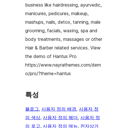
business like hairdressing, ayurvedic,
manicures, pedicures, makeup,
mashups, nails, detox, tanning, male
grooming, facials, waxing, spa and
body treatments, massages or other
Hair & Barber related services. View
the demo of Hantus Pro
https://www.nayrathemes.com/dem
o/pro/?theme=hantus
특성
블로그
, 
사용자 정의 배경
, 
사용자 정
의 색상
, 
사용자 정의 헤더
, 
사용자 정
의 로고
, 
사용자 정의 메뉴
, 
전자상거