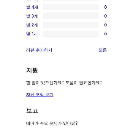
18/5-
별 4개
0
별
0/4-
별 3개
0
점
별
0/3-
후
별 2개
0
점
별
0/2-
기
후
별 1개
0
점
별
0/1-
기
후
점
별
리
리뷰 추가하기
모든
기
후
점
뷰
기
후
보
기
지원
기
할 말이 있으신가요? 도움이 필요한가요?
지원 포럼 보기
보고
테마가 주요 문제가 있나요?