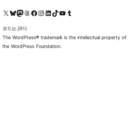
X(이전 트위터) 계정 방문하기
블루스카이 계정 방문하기
마스토돈 계정 방문하기
스레드 계정 방문하기
페이스북 페이지 방문하기
인스타그램 계정 방문하기
LinkedIn 계정 방문하기
틱톡 계정 방문하기
유튜브 채널 방문하기
텀블러 계정 방문하기
코드는 詩다
The WordPress® trademark is the intellectual property of
the WordPress Foundation.