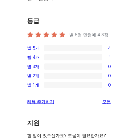
등급
별 5점 만점에
4.8
점.
별 5개
4
4/5-
별 4개
1
별
1/4-
별 3개
0
점
별
0/3-
후
별 2개
0
점
별
0/2-
기
후
별 1개
0
점
별
0/1-
기
후
점
별
리
리뷰 추가하기
모든
기
후
점
뷰
기
후
보
기
지원
기
할 말이 있으신가요? 도움이 필요한가요?