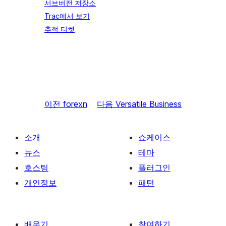
서브버전 저장소
Trac에서 보기
추적 티켓
이전
forexn
다음
Versatile Business
소개
쇼케이스
뉴스
테마
호스팅
플러그인
개인정보
패턴
배우기
참여하기