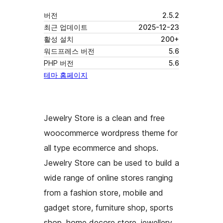
버전
2.5.2
최근 업데이트
2025-12-23
활성 설치
200+
워드프레스 버전
5.6
PHP 버전
5.6
테마 홈페이지
Jewelry Store is a clean and free
woocommerce wordpress theme for
all type ecommerce and shops.
Jewelry Store can be used to build a
wide range of online stores ranging
from a fashion store, mobile and
gadget store, furniture shop, sports
shop, home decore store, jewellery