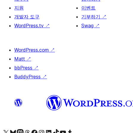
지원
이벤트
개발자 도구
기부하기
↗
WordPress.tv
↗
Swag
↗
WordPress.com
↗
Matt
↗
bbPress
↗
BuddyPress
↗
X(이전 트위터) 계정 방문하기
블루스카이 계정 방문하기
마스토돈 계정 방문하기
스레드 계정 방문하기
페이스북 페이지 방문하기
인스타그램 계정 방문하기
LinkedIn 계정 방문하기
틱톡 계정 방문하기
유튜브 채널 방문하기
텀블러 계정 방문하기