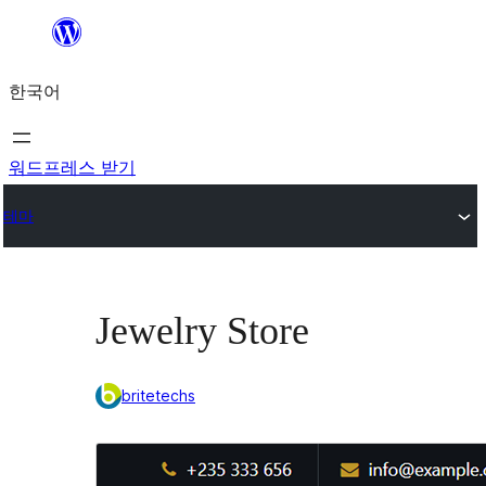
콘
텐
한국어
츠
로
바
워드프레스 받기
로
테마
가
기
Jewelry Store
britetechs