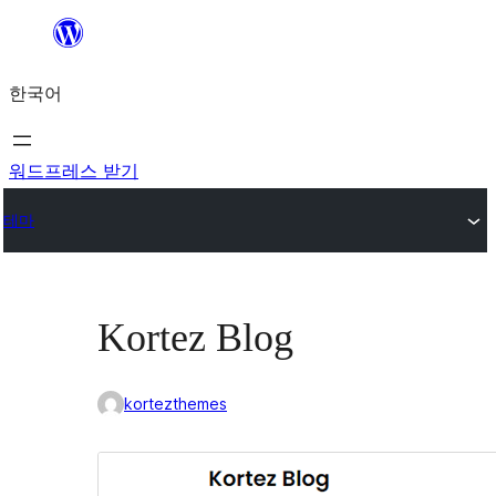
콘
텐
한국어
츠
로
바
워드프레스 받기
로
테마
가
기
Kortez Blog
kortezthemes