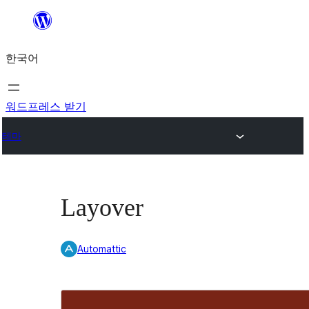
콘
텐
한국어
츠
로
바
워드프레스 받기
로
테마
가
기
Layover
Automattic