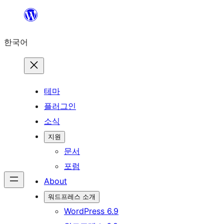
콘
텐
한국어
츠
로
바
로
테마
가
플러그인
기
소식
지원
문서
포럼
About
워드프레스 소개
WordPress 6.9