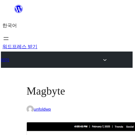
콘
텐
한국어
츠
로
바
워드프레스 받기
로
테마
가
기
Magbyte
unfoldwp