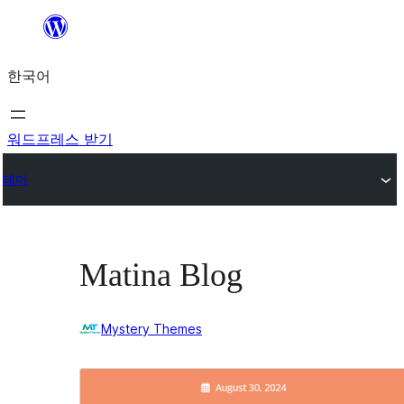
콘
텐
한국어
츠
로
바
워드프레스 받기
로
테마
가
기
Matina Blog
Mystery Themes