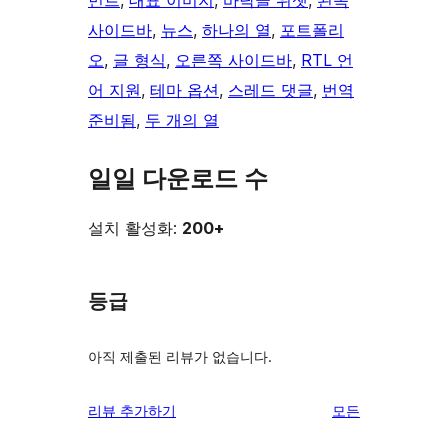
먼트
, 
대표 이미지
, 
바닥글 위젯
, 
왼쪽
사이드바
, 
뉴스
, 
하나의 열
, 
포트폴리
오
, 
글 형식
, 
오른쪽 사이드바
, 
RTL 언
어 지원
, 
테마 옵션
, 
스레드 댓글
, 
번역
준비됨
, 
두 개의 열
일일 다운로드 수
설치 활성화:
200+
등급
아직 제출된 리뷰가 없습니다.
리
리뷰 추가하기
모든
뷰