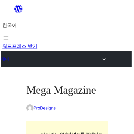
콘
텐
한국어
츠
로
바
워드프레스 받기
로
테마
가
기
Mega Magazine
ProDesigns