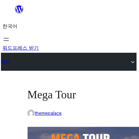
콘
텐
한국어
츠
로
바
워드프레스 받기
로
테마
가
기
Mega Tour
themepalace