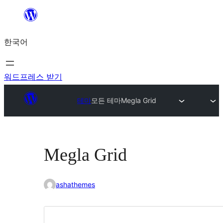
콘
텐
한국어
츠
로
바
워드프레스 받기
로
테마
모든 테마
Megla Grid
가
기
Megla Grid
ashathemes