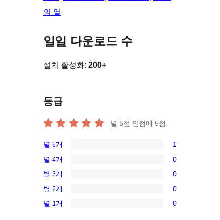
의 열
일일 다운로드 수
설치 활성화:
200+
등급
별 5점 만점에
5
점.
별 5개
1
1/5-
별 4개
0
별
0/4-
별 3개
0
점
별
0/3-
후
별 2개
0
점
별
0/2-
기
후
별 1개
0
점
별
0/1-
기
후
점