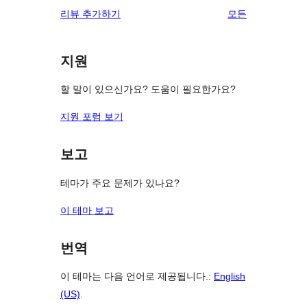
별
리
리뷰 추가하기
모든
기
후
점
뷰
기
후
보
기
지원
기
할 말이 있으신가요? 도움이 필요한가요?
지원 포럼 보기
보고
테마가 주요 문제가 있나요?
이 테마 보고
번역
이 테마는 다음 언어로 제공됩니다.:
English
(US)
.