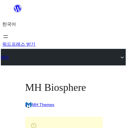
콘
텐
한국어
츠
로
바
워드프레스 받기
로
테마
가
기
MH Biosphere
MH Themes