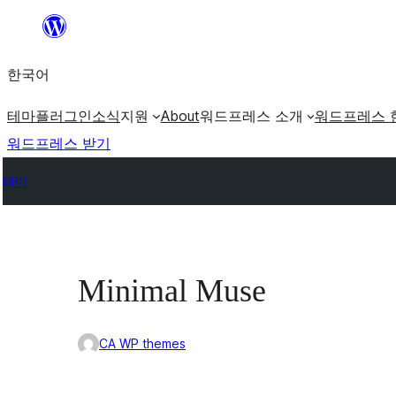
콘
텐
한국어
츠
로
테마
플러그인
소식
지원
About
워드프레스 소개
워드프레스 
바
워드프레스 받기
로
테마
가
기
Minimal Muse
CA WP themes