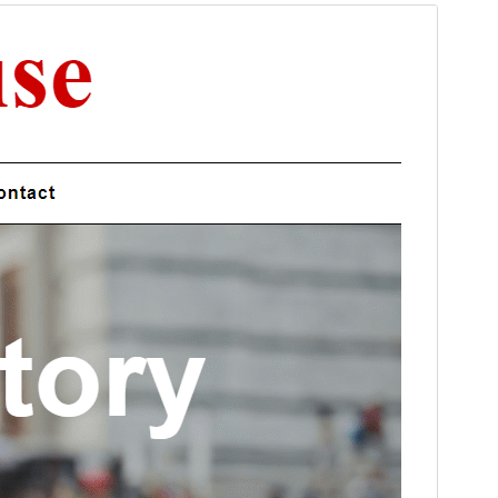
미리보기
다운로드
버전
1.6.6
최근 업데이트
2026-04-16
활성 설치
80+
PHP 버전
7.0
테마 홈페이지